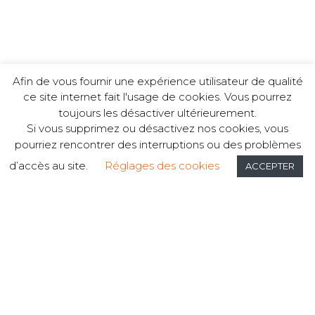
Afin de vous fournir une expérience utilisateur de qualité
ce site internet fait l'usage de cookies. Vous pourrez
toujours les désactiver ultérieurement.
Une équipe à votre service
Si vous supprimez ou désactivez nos cookies, vous
pourriez rencontrer des interruptions ou des problèmes
Notre philosophie
d’accès au site.
Réglages des cookies
Notre équipe fera le maximum pour rendre chaque rendez-
ACCEPTER
vous le plus agréable possible.
Keep Smiling !
Nos engagements
Un accueil personnalisé.
Un suivi sur-mesure pour tous nos patients.
Le respect des mesures d'hygiène.
Une écoute adaptée à tous vos projets.
Une veille constante des dernières techniques de chirurgie
dentaire.
L'utilisation des innovations de technologie dentaire pour
améliorer votre confort.