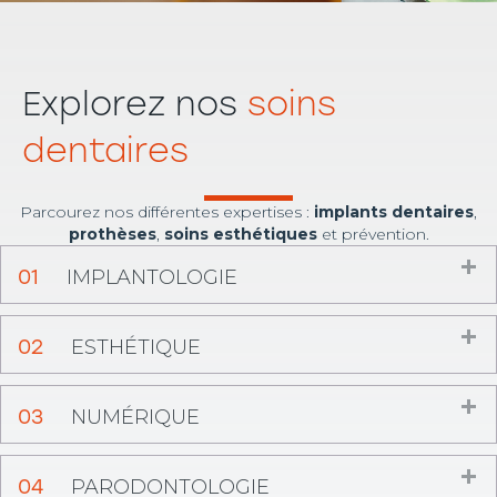
Explorez nos
soins
dentaires
Parcourez nos différentes expertises :
implants dentaires
,
prothèses
,
soins esthétiques
et prévention.
D
01
IMPLANTOLOGIE
D
02
ESTHÉTIQUE
D
03
NUMÉRIQUE
D
04
PARODONTOLOGIE