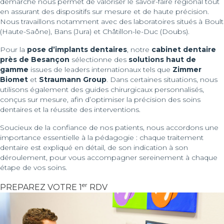
démarche nous permet de valoriser le savoir-faire régional tout
en assurant des dispositifs sur mesure et de haute précision.
Nous travaillons notamment avec des laboratoires situés à Boult
(Haute-Saône), Bans (Jura) et Châtillon-le-Duc (Doubs).
Pour la
pose d’implants dentaires
, notre
cabinet dentaire
près de Besançon
sélectionne des
solutions haut de
gamme
issues de leaders internationaux tels que
Zimmer
Biomet
et
Straumann Group
. Dans certaines situations, nous
utilisons également des guides chirurgicaux personnalisés,
conçus sur mesure, afin d’optimiser la précision des soins
dentaires et la réussite des interventions.
Soucieux de la confiance de nos patients, nous accordons une
importance essentielle à la pédagogie : chaque traitement
dentaire est expliqué en détail, de son indication à son
déroulement, pour vous accompagner sereinement à chaque
étape de vos soins.
er
PREPAREZ VOTRE 1
RDV
Lecteur
vidéo