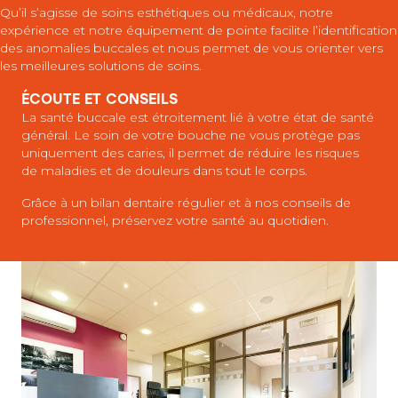
Qu’il s’agisse de soins esthétiques ou médicaux, notre
expérience et notre équipement de pointe facilite l’identification
des anomalies buccales et nous permet de vous orienter vers
les meilleures solutions de soins.
ÉCOUTE ET CONSEILS
La santé buccale est étroitement lié à votre état de santé
général. Le soin de votre bouche ne vous protège pas
uniquement des caries, il permet de réduire les risques
de maladies et de douleurs dans tout le corps.
Grâce à un bilan dentaire régulier et à nos conseils de
professionnel, préservez votre santé au quotidien.